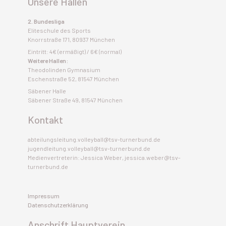
Unsere Hallen
2. Bundesliga
Eliteschule des Sports
Knorrstraße 171, 80937 München
Eintritt: 4€ (ermäßigt) / 6€ (normal)
Weitere Hallen:
Theodolinden Gymnasium
Eschenstraße 52, 81547 München
Säbener Halle
Säbener Straße 49, 81547 München
Kontakt
abteilungsleitung.volleyball@tsv-turnerbund.de
jugendleitung.volleyball@tsv-turnerbund.de
Medienvertreterin: Jessica Weber, jessica.weber@tsv-
turnerbund.de
Impressum
Datenschutzerklärung
Anschrift Hauptverein