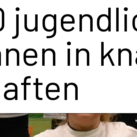
en
eistersc