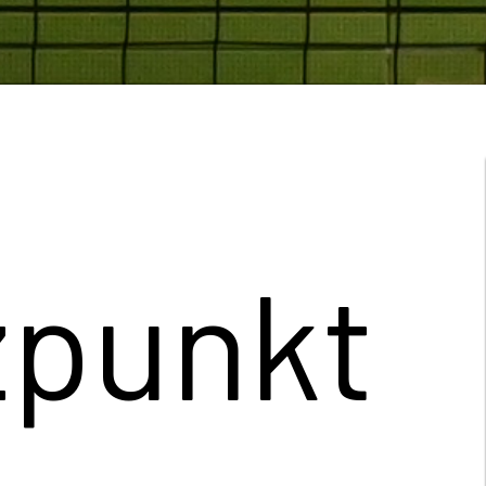
lge
len bei