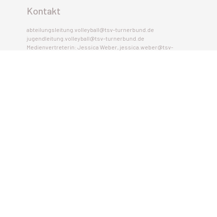
Kontakt
abteilungsleitung.volleyball@tsv-turnerbund.de
jugendleitung.volleyball@tsv-turnerbund.de
Medienvertreterin: Jessica Weber, jessica.weber@tsv-
turnerbund.de
Impressum
Datenschutzerklärung
Anschrift Hauptverein
TSV Turnerbund München e.V,
Säbener Str. 49
81547 München