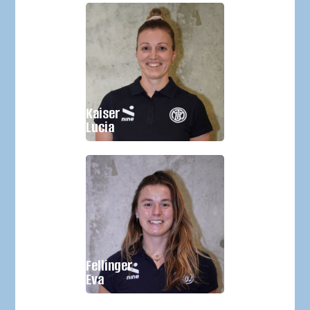
Geburtsjahr:
Größe:
Kaiser
Im Verein seit:
2023
Lucia
Geburtsjahr:
1993
Größe:
Fellinger
Im Verein seit:
2020
Eva