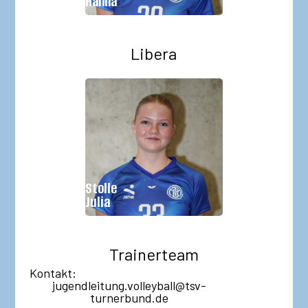
Hanna
Libera
Geburtsjahr:
2011
Größe:
Stolle
Im Verein seit:
2023
Julia
Trainerteam
Kontakt:
jugendleitung.volleyball@tsv-
turnerbund.de