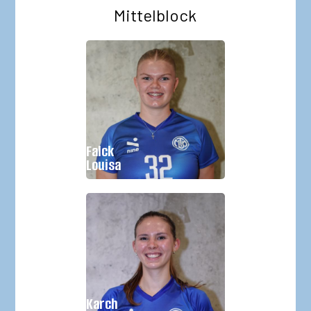
Mittelblock
Geburtsjahr:
2010
Größe:
Falck
Im Verein seit:
2022
Louisa
Geburtsjahr:
2010
Größe:
Karch
Im Verein seit:
2022