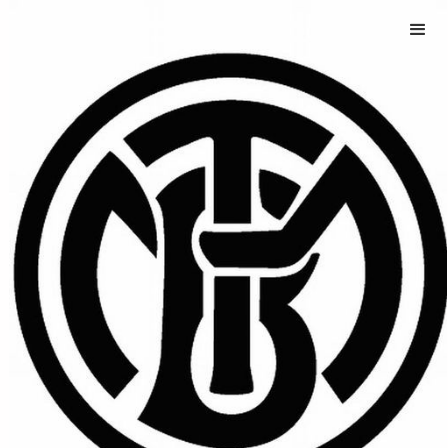
Damen IV
-
Bezirksliga
Zuspiel