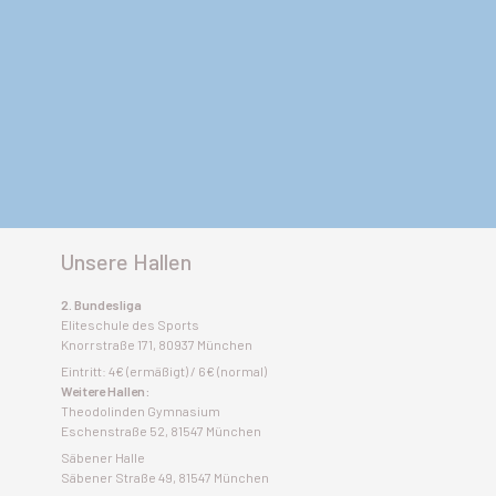
Unsere Hallen
2. Bundesliga
Eliteschule des Sports
Knorrstraße 171, 80937 München
Eintritt: 4€ (ermäßigt) / 6€ (normal)
Weitere Hallen:
Theodolinden Gymnasium
Eschenstraße 52, 81547 München
Säbener Halle
Säbener Straße 49, 81547 München