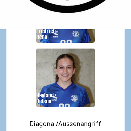
Geburtsjahr:
2010
Größe:
Fredrich
Im Verein seit:
2019
Rena
Geburtsjahr:
2010
Größe:
Heyland
Im Verein seit:
2021
Helena
Diagonal/Aussenangriff