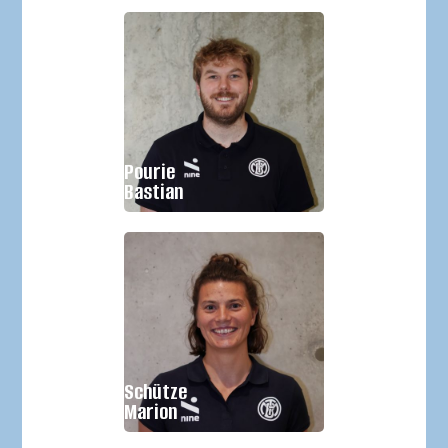
Geburtsjahr:
Größe:
Pourie
Im Verein seit:
2020
Bastian
Geburtsjahr:
Größe:
Schütze
Im Verein seit:
2019
Marion