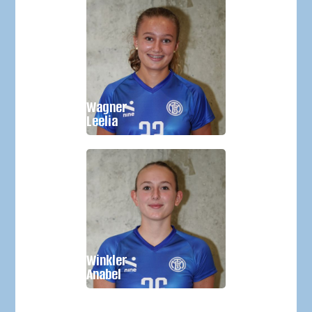
Geburtsjahr:
2010
Größe:
Wagner
Im Verein seit:
2022
Leelia
Geburtsjahr:
2010
Größe:
Winkler
Im Verein seit:
2024
Anabel