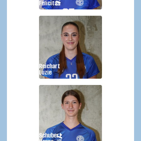
Felicitas
Geburtsjahr:
2010
Größe:
Reichart
Im Verein seit:
2023
Luzie
Geburtsjahr:
2009
Größe:
Schubert
Im Verein seit:
2024