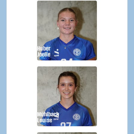
Geburtsjahr:
2010
Größe:
Huber
Im Verein seit:
2022
Joelle
Geburtsjahr:
2010
Größe:
Mühlbach
Im Verein seit:
2022
Louise