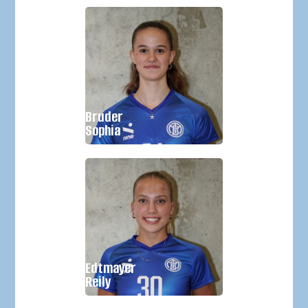
Geburtsjahr:
2010
Größe:
Bruder
Im Verein seit:
2021
Sophia
Geburtsjahr:
2011
Größe:
Edtmayer
Im Verein seit:
2023
Reily