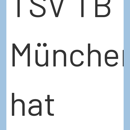
TSV TB
Münche
hat