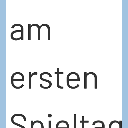
am
ersten
Spieltag