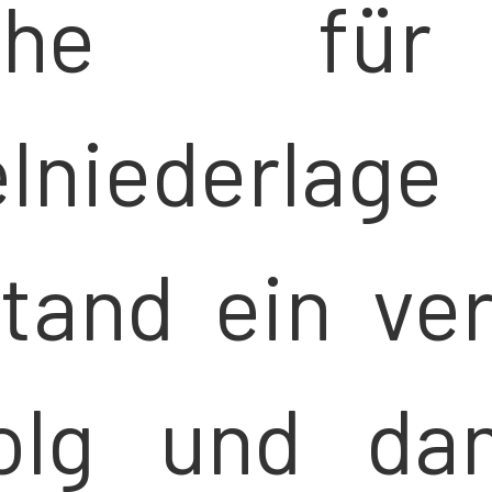
nche fü
elniederla
tand ein ver
folg und da