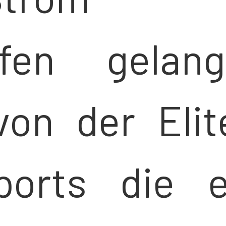
ofen gela
on der Elit
orts die e