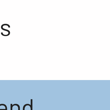
s
end