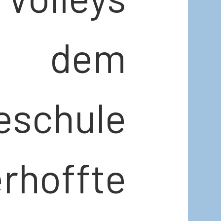
ng dem
eschule
rhoffte