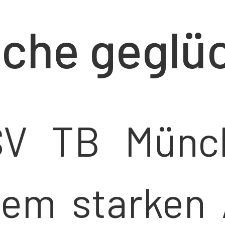
che geglü
SV TB Münch
nem starken A