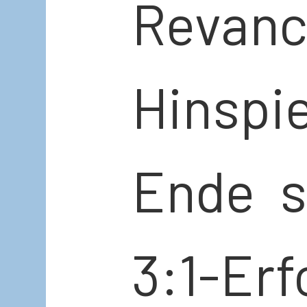
Reva
Hinspi
Ende s
3:1-Er