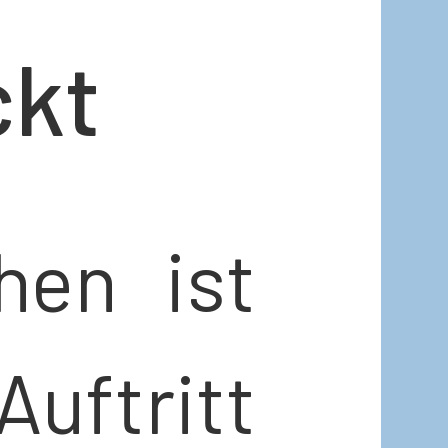
ckt
en ist
uftritt