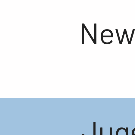
New
Jug