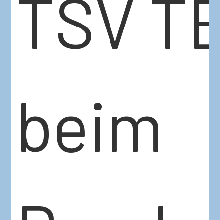
TSV T
beim