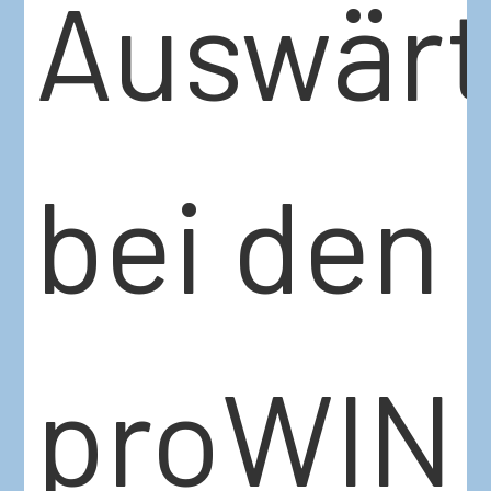
Auswärt
bei den
proWIN