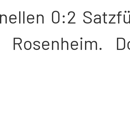
nellen 0:2 Satzf
 Rosenheim. D
 sich das Bla
ft zeigte eine
nnahme stabilisi