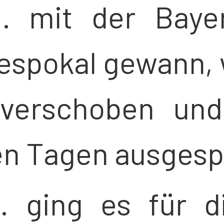
. mit der Baye
espokal gewann, 
 verschoben un
n Tagen ausgespi
. ging es für d