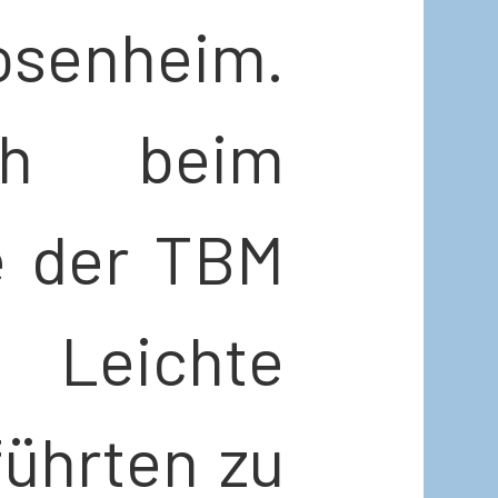
senheim.
h beim
e der TBM
 Leichte
führten zu