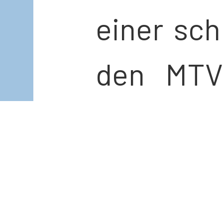
einer sch
den MTV
drehte
Mannscha
und die A