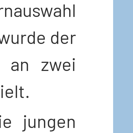
rnauswahl
wurde der
d an zwei
elt.
ie jungen