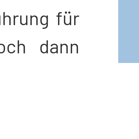
ührung für
och dann
tt: die
 Reaktion
erte sich,