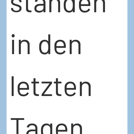
standen
in den
letzten
Tagen