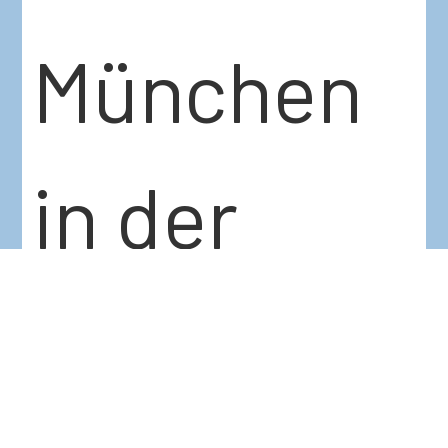
München
in der
heimische