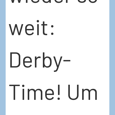
weit:
Derby-
Time! Um