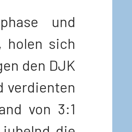
sphase und
, holen sich
gen den DJK
 verdienten
tand von 3:1
jubelnd die