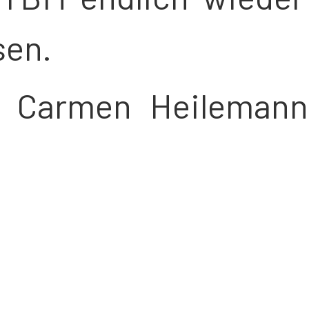
ssen.
 Carmen Heilemann,
n Angriffe und ihre
 überzeugte. Alle S
eigten enormen Tea