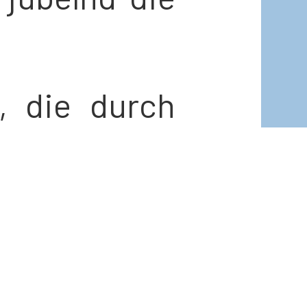
 die durch
 druckvollen
pielerinnen
mgeist und