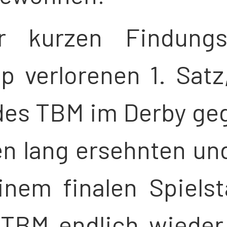
r kurzen Findung
 verlorenen 1. Satz
 des TBM im Derby ge
n lang ersehnten und
inem finalen Spiels
 TBM endlich wieder 