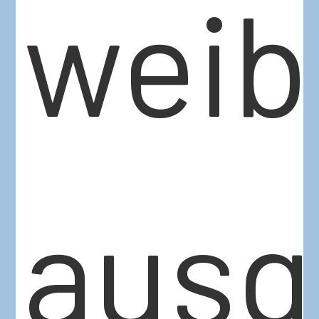
weib
ausg