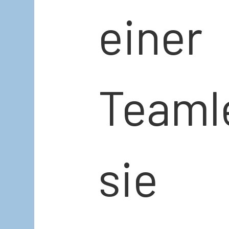
ein
Teaml
sie 