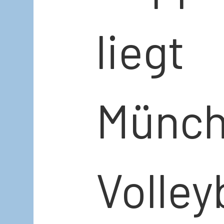
lieg
Münch
Volle