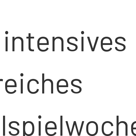
intensive
reiches
lspielwoch