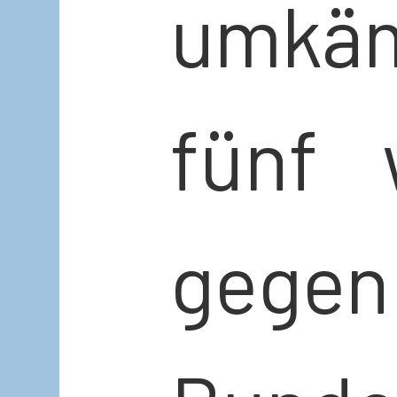
umkä
fünf 
ge