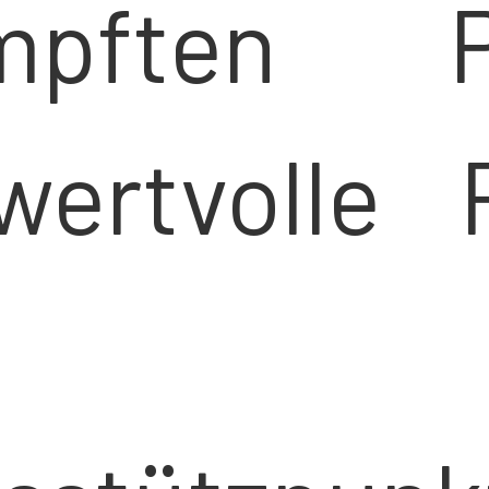
mpften Pa
wertvolle 
gen 