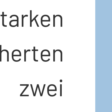
rken
herten
 zwei