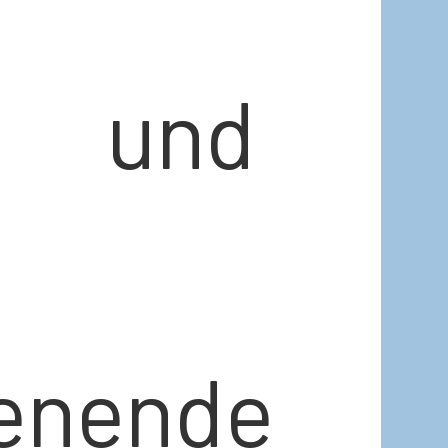
s und
enende