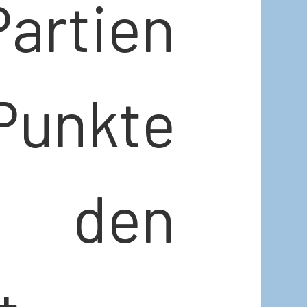
rtien
Punkte
den