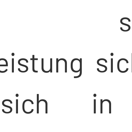
er sta
eistung sic
sich in