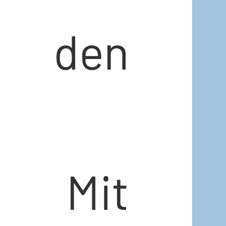
r den
n! Mit