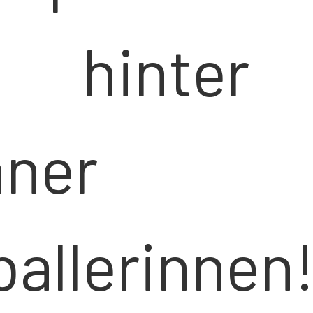
t hinte
ner
yballerinne