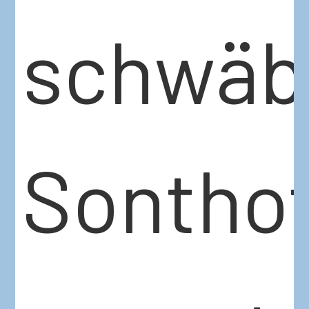
schwäb
Sontho