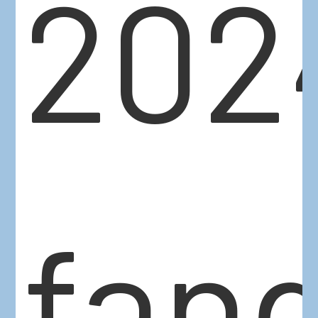
202
fan