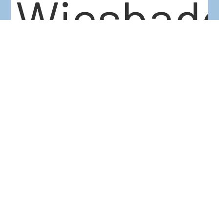
Wiesbade
Trotz
einer