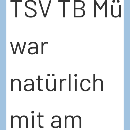
TSV TB Mü
war
natürlich
mit am