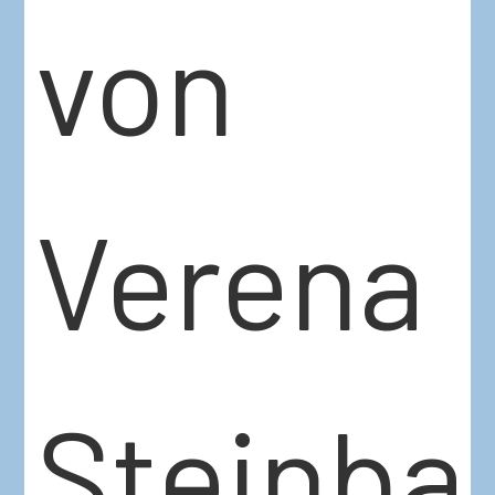
von
Verena
Steinba