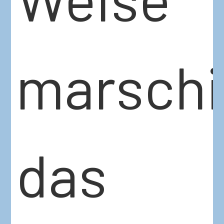
marschi
das