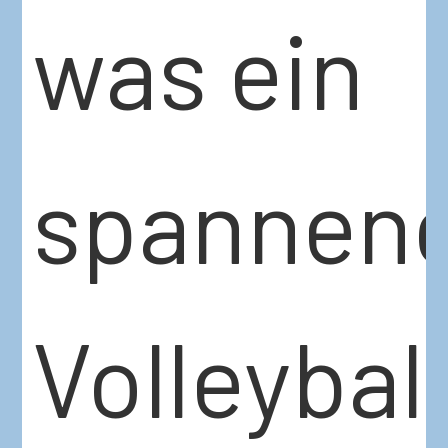
was ein
spannen
Volleyba